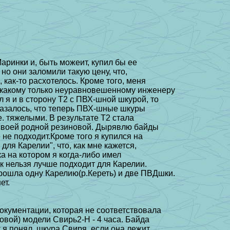
аринки и, быть можеит, купил бы ее
 но они заломили такую цену, что,
 как-то расхотелось. Кроме того, меня
, какому только неуравновешенному инженеру
 я и в сторону Т2 с ПВХ-шной шкурой, то
оказалось, что теперь ПВХ-шные шкуры
е. тяжелыми. В результате Т2 стала
о своей родной резиновой. Дырявлю байды
 не подходит.Кроме того я купился на
для Карелии", что, как мне кажется,
ка на котором я когда-либо имел
ак нельзя лучше подходит для Карелии.
ошла одну Карелию(р.Кереть) и две ПВДшки.
ет.
окументации, которая не соответствовала
овой) модели Свирь2-H - 4 часа. Байда
к я понял, шкура Свиря, если она лежит