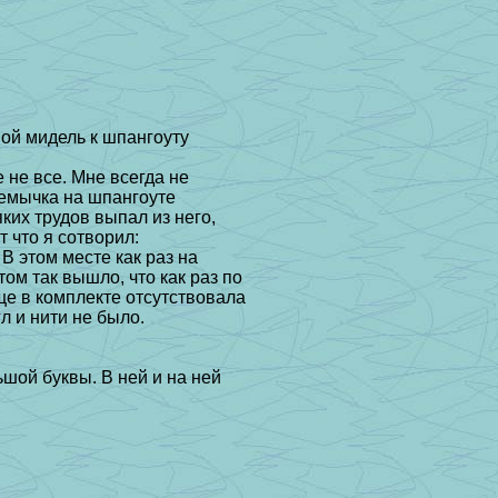
ой мидель к шпангоуту
е не все. Мне всегда не
ремычка на
шпангоуте
яких трудов выпал из него,
т что я сотворил:
 В этом месте как раз на
том так вышло, что как раз по
ще в
комплекте отсутствовала
гл и нити не было.
ьшой буквы. В ней и на ней