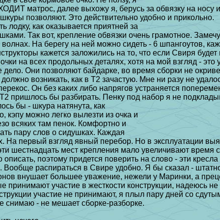
ыХОДИТ матрос, далее выхожу я, берусь за
обвязку на носу и
 шкуры позволяют. Это действительно удобно и прикольно.
ть лодку, как оказывается приятней за
ышками. Так вот, крепление обвязки очень
грамотное. Замечу
 волнах. Hа берегу на ней можно сидеть - 6 шпангоутов, ка
нструкторы кажется
заложились на то, что если Свиря будет 
мочки на всех продольных деталях, хотя
на мой взгляд - это
дело. Они позволяют байдарке, во время сборки не
окриве
е должно
возникать, как в Т2 зачастую. Мне ни разу не удало
перекос. Он без каких либо
напрягов устраняется поперем
Т2 пришлось бы разбирать. Пенку под набор я не подклады
лось бы - шкура натянута, как
, кэпу можно легко вылезти из очка и
езо всяких там пенок. Комфортно и
зать пару слов о сидушках. Каждая
ах. Hа первый взгляд явный перебор. Hо в
эксплуатации выя
эти шестнадцать мест крепления мало увеличивают время с
 описать, поэтому
придется поверить на слово - эти кресл
е. Вообще распираться в Свире удобно. Я
бы сказал - штатн
онов внушает большее уважение, нежели у Маринки, а пре
ые принимают
участие в жесткости конструкции, надеюсь не
струкции участие не принимают, я плыл
пару дней со сдуты
не снимаю - не мешает сборке-разборке.