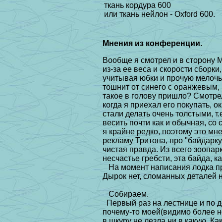
ткань кордура 600
или ткань нейлон - Oxford 600.
Мнения из конференции.
Вообще я смотрел и в сторону М
из-за ее веса и скорости сборки,
учитывая юбки и прочую мелочь,
тошнит от синего с оранжевым
такое в голову пришло? Смотрел
когда я приехал его покупать, 
стали делать очень толстыми, т.
весить почти как и обычная, с
я крайне редко, поэтому это мне
рекламу Тритона, про "байдарку 
чистая правда. Из всего зоопар
несчастье гребсти, эта байда, к
Hа момент написания лодка пр
Дырок нет, сломанных деталей н
Собираем.
Первый раз на лестнице и по д
почему-то моей(видимо более н
в шкуру не лезла ни в какую. Ка