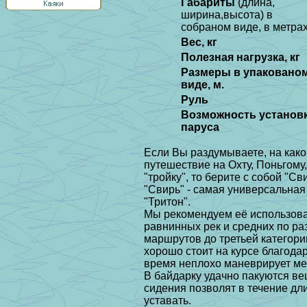
Габариты
(длина,
ширина,высота) в
собраном виде, в метра
Вес, кг
Полезная нагрузка, кг
Размеры в упаковано
виде, м.
Руль
Возможность установ
паруса
Если Вы раздумываете, на како
путешествие на Охту, Поньгому,
"тройку", то берите с собой "Св
"Свирь" - самая универсальная
"Тритон".
Мы рекомендуем её использова
равнинных рек и средних по раз
маршрутов до третьей категори
хорошо стоит на курсе благода
время неплохо маневрирует ме
В байдарку удачно пакуются в
сидения позволят в течение дли
уставать.