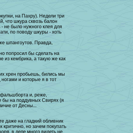
купки, на Пахру). Hедели три
й, что шкура сквозь балон
 - не было нужного клея для
ти, по поводу шкуры - хоть
 же шпангоутов. Правда,
 но попросил бы сделать на
е из кембрика, а такую же как
 их хрен пробьешь, бились мы
 ногами и которые я в тот
 фальшборта и, реже,
де бы на поддувных Свирях (я
ичие от Десны...
те даже на гладкий обливник
к критично, но зачем покупать
оря, в деле много видеть не