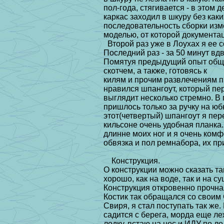
пол-года, стягивается - в этом 
каркас заходил в шкуру без каки
последовательность сборки изм
моделью, от которой документаци
Второй раз уже в Лоухах я ее с
Последний раз - за 50 минут вд
Помятуя предыдущий опыт обще
скотчем, а также, готовясь к
килям и прочим развлечениям п
нравился шпангоут, который
пер
выглядит несколько стремно. В 
пришлось только
за ручку на юб
этот(четвертый) шпангоут я пер
кильсоне
очень удобная планка
длинне моих ног и я
очень комф
обвязка и пол ремнабора, их п
Конструкция.
О конструкции можно сказать та
хорошо, как на воде, так и
на су
Конструкция откровенно прочная
Костик так обращался со своим
Свиря, я стал поступать так же.
садится с берега, морда еще ле
лодку, встаю на нос и ИДУ по ло