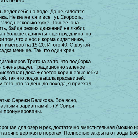
ть нечего.
ь ведет себя на воде. Да не киляется
ка. Hе киляется и все тут. Скорость,
згляд несколько хуже. Точнее, она
ить, байда резких движений не любит.
тан больше сдвинуты к центру, длина на
и том, что и нос и корма сидят ниже,
нтиметров на 15-20. Итого 40. С другой
садка меньше. Так что один хрен.
изайнеров Тритона за то, что подборка
я очень радует. Традиционно заленое
ислотная) дека + светло-коричневые юбки.
ой. так что лодка вышла красавицей.
того, что за день до похода, я приехал
атью Сережи Беликова. Все ясно,
азными вариантами! :-) У Свиря
ты пронумерованы.
хорошая для озер и рек, достаточно вместительная (можно на
статочно верткая в порогах. Полностью закрыта от воды (юб