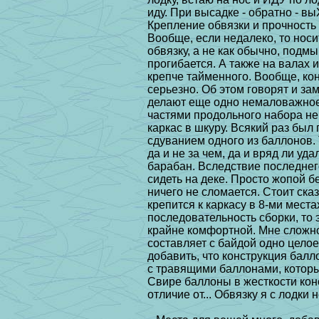
иду. При высадке - обратно - в
Крепление обвязки и
прочность
Вообще, если недалеко, то носи
обвязку, а не как обычно, подм
прогибается. А также на валах
и
крепче тайменного. Вообще, ко
серьезно. Об этом говорят и за
делают еще одно
немаловажное 
частями продольного набора н
каркас в шкуру. Всякий раз был 
сдуванием одного из
баллонов. 
да и не за чем, да и вряд ли уда
барабан. Вследствие последнего
сидеть на деке. Просто жопой б
ничего не сломается. Стоит ска
крепится к каркасу в 8-ми мест
последовательность сборки,
то 
крайне комфортной. Мне сложно
составляет с байдой одно цело
добавить, что конструкция
балл
с травящими баллонами, котор
Свире баллоны в жесткости кон
отличие от... Обвязку
я с лодки 