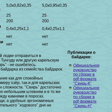
5,0х0,82х0,35
5,0х0,95х0,35
х
25
25
200
200
м
0,4х0,25х1,1
0,4х0,25х1,1
нет
нет
ки
нет
нет
Публикации о
й лодке отправиться в
байдарке:
 Тунгуду или другую карельскую
ирь" - не ошибетесь.
Официальное
 байдарка из семейства байдарок
руководство
по сборке в
ние как для спокойных
pdf формате
меру озёр, так и для карельских
"Свирь-К"
и сложности. "Свирь" достаточно
Официальное
ря небольшим штевням и в то же
руководство
жду камнями в порогах.
по сборке в
ещи, а удобные эргономичные
pdf формате
тельного "ходового" дня не
"Свирь-Н"