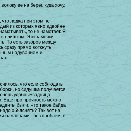
 волоку ее на берег, куда хочу.
, что лодка при этом не
ждый из
которых явно вдвойне
наматывать, то не намотает. Я
 уж слишком. Эти замочки
ть. То есть зазоров между
сь сразу прямо
воткнуть
енным надуванием и
вал,
снилось, что если соблюдать
борки, но
сидушка получается
а очень удобны+задница
о. Еще про прочность можно
цеденты
были. Что такое байда
 надо объяснять? Так вот на
ми баллонами - без проблем, в