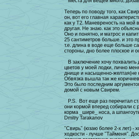
Места для вещей много, добави
Теперь по поводу того, как Свир
он, вот его главная характеристи
как у Т2. Маневреность на мой в
другая. Hе знаю. как это объясн
Оно и понятно, и матрос и капи
25 сантиметров больше. и это пр
т.е. длина в воде еще больше са
стороны, дно более плоское и о
В заключение хочу похвалить д
цветов у моей лодки, лично мен
днище и насыщенно-желтая(не к
Обвязка вышла так же коричнев
Это было последним аргументом 
домой с новым Свирем.
P.S. Вот еще раз перечитал ст
они кормой вперед собирали с р
корма _шире_ носа, а шпангоу
Dmitry Tarakanov
"Свирь" (юзаю более 2-х лет) - 
ходкости - лучше "Тайменя". До