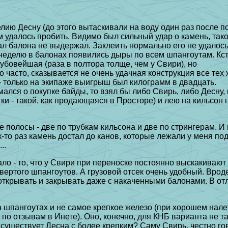
лию Десну (до этого вытаскивали на воду один раз после по
 удалось пробить. Видимо был сильный удар о камень, тако
л балона не выдержал. Заклеить нормально его не удалось
неделю в балонах появились дыры по всем шпангоутам. Кста
дубовейшая (раза в полтора толще, чем у Свири), но
 часто, сказывается не очень удачная конструкция все тех
- только на экипаже выигрыш был килограмм в двадцать.
ался о покупке байды, то взял бы либо Свирь, либо Десну,
ки - такой, как продающаяся в Просторе) и лею на кильсон н
е полосы - две по трубкам кильсона и две по стрингерам. И
к-то раз камень достал до канов, которые лежали у меня под
..
ло - то, что у Свири при переноске постоянно выскакивают
етвертого шпангоутов. А грузовой отсек очень удобный. Вро
открывать и закрывать даже с накаченными балонами. В отл
а шпангоутах и не самое крепкое железо (при хорошем нале
 по отзывам в Инете). Оно, конечно, для КНБ варианта не та
 существует Десна с более крепким? Саму Свирь, честно гов