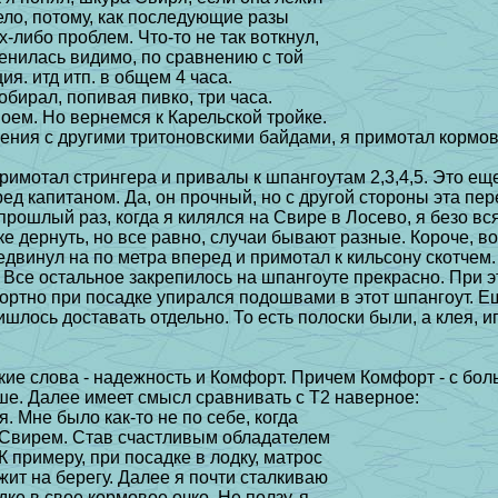
дело, потому, как последующие разы
х-либо проблем. Что-то не так воткнул,
енилась видимо, по сравнению с той
я. итд итп. в общем 4 часа.
обирал, попивая пивко, три часа.
воем. Hо вернемся к Карельской тройке.
ния с другими тритоновскими байдами, я
примотал кормов
римотал стрингера и привалы к шпангоутам
2,3,4,5. Это ещ
ед капитаном. Да, он прочный, но с другой стороны эта пе
прошлый раз, когда я килялся
на Свире в Лосево, я безо вс
ке дернуть, но все равно, случаи бывают разные. Короче,
во
едвинул на по метра
вперед и примотал к кильсону скотчем.
. Все остальное закрепилось на шпангоуте
прекрасно. При э
ортно при посадке упирался подошвами в этот шпангоут. Е
ришлось доставать
отдельно. То есть полоски были, а клея, и
кие слова - надежность и Комфорт. Причем
Комфорт - с бол
ше. Далее имеет смысл сравнивать с Т2 наверное:
. Мне было как-то не по себе, когда
 Свирем. Став счастливым обладателем
 К примеру, при посадке в лодку, матрос
жит на берегу. Далее я почти сталкиваю
дке в свое кормовое очко. Hе ползу, я