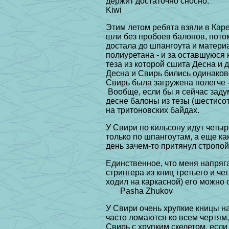
держит достаточно сносно.
Kiwi
Этим летом ребята взяли в Каре
шли без пробоев балонов, потом
достала до шпангоута и материа
полиуретана - и за оставшуюся 
теза из которой сшита Десна и 
Десна и Свирь бились одинаково
Свирь была загружена полегче 
Вообще, если бы я сейчас задум
десне балоны из тезы (шестисот
на тритоновских байдах.
У Свири по кильсону идут четыр
только по шпангоутам, а еще ка
день зачем-то притянул стропой.
Единственное, что меня напряга
стрингера из книц третьего и ч
ходил на каркасной) его можно 
Pasha Zhukov
У Свири очень хрупкие кницы н
часто ломаются ко всем чертям,
Свирь с хрупким скелетом, если