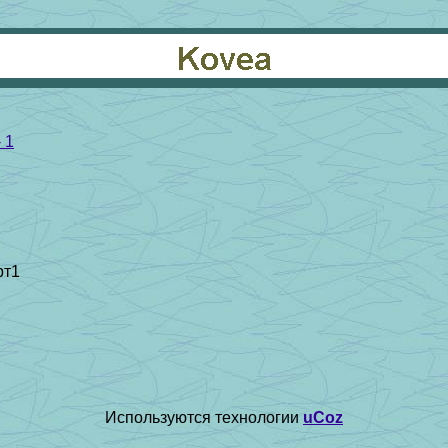
 1
рт1
Используются технологии
uCoz