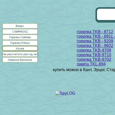
горелка TKB - 8712
горелка TKB - 8911 -
горелка TKB - 9209
горелка TKB - 9602
горелка TKB-9709
горелка TKB-9710
горелка TKB-9702
лампа TKL-894
купить можно в Кант, Эрцог, Ста